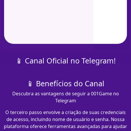
📱 Canal Oficial no Telegram!
📱 Benefícios do Canal
Descubra as vantagens de seguir a 001Game no
Telegram
O terceiro passo envolve a criação de suas credenciais
de acesso, incluindo nome de usuário e senha. Nossa
plataforma oferece ferramentas avançadas para ajudar