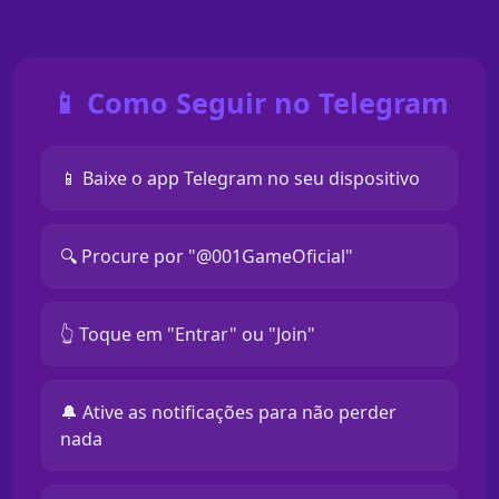
📱 Como Seguir no Telegram
📱 Baixe o app Telegram no seu dispositivo
🔍 Procure por "@001GameOficial"
👆 Toque em "Entrar" ou "Join"
🔔 Ative as notificações para não perder
nada