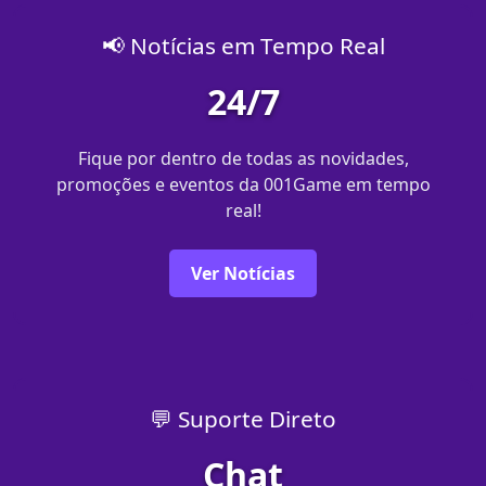
📢 Notícias em Tempo Real
24/7
Fique por dentro de todas as novidades,
promoções e eventos da 001Game em tempo
real!
Ver Notícias
💬 Suporte Direto
Chat